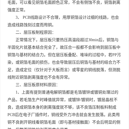
毛面，可以看见铜箔毛面颜色正常，不会有侧蚀不良，铜箔剥离
强度正常。
3、 PCB线路设计不合理，用厚铜箔设计过细的线路，也会
造成线路蚀刻过度而甩铜。
二、层压板制程原因：
正常情况下，层压板只要热压高温段超过30min后，铜箔与
半固化片就基本结合完全了，故压合一般都不会影响到层压板中
铜箔与基材的结合力。但在层压板叠配、堆垛的过程中，若PP污
染，或铜箔毛面的损伤，也会导致层压后铜箔与基材的结合力不
足，造成定位（仅针对于大板而言）或零星的铜线脱落，但测脱
线附近铜箔剥离强度也不会有异常。
三、层压板原材料原因：
1、上面有提到普通电解铜箔都是毛箔镀锌或镀铜处理过的
产品，若毛箔生产时峰值就异常，或镀锌/镀铜时，镀层晶枝不
良，造成铜箔本身的剥离强度就不够，该不良箔压制板料制成
PCB后在电子厂插件时，铜线受外力冲击就会发生脱落。此类甩
铜不良剥开铜线看铜箔毛面（即与基材接触面）不会后明显的侧