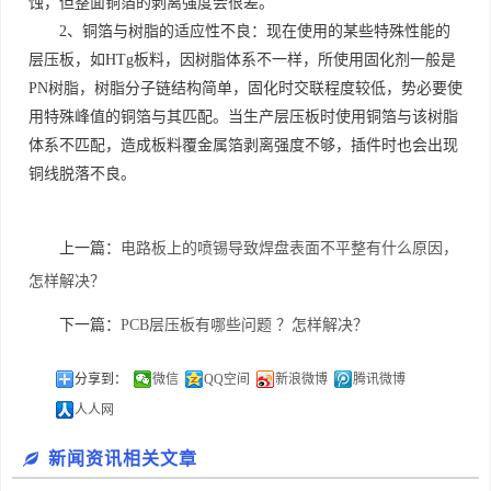
蚀，但整面铜箔的剥离强度会很差。
2、铜箔与树脂的适应性不良：现在使用的某些特殊性能的
层压板，如HTg板料，因树脂体系不一样，所使用固化剂一般是
PN树脂，树脂分子链结构简单，固化时交联程度较低，势必要使
用特殊峰值的铜箔与其匹配。当生产层压板时使用铜箔与该树脂
体系不匹配，造成板料覆金属箔剥离强度不够，插件时也会出现
铜线脱落不良。
上一篇：
电路板上的喷锡导致焊盘表面不平整有什么原因，
怎样解决？
下一篇：
PCB层压板有哪些问题 ？怎样解决？
分享到：
微信
QQ空间
新浪微博
腾讯微博
人人网
新闻资讯相关文章