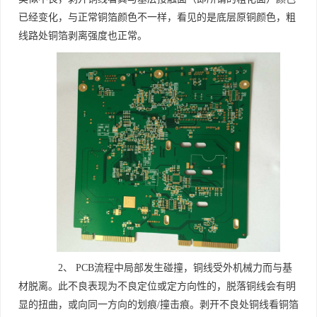
已经变化，与正常铜箔颜色不一样，看见的是底层原铜颜色，粗
线路处铜箔剥离强度也正常。
2、 PCB流程中局部发生碰撞，铜线受外机械力而与基
材脱离。此不良表现为不良定位或定方向性的，脱落铜线会有明
显的扭曲，或向同一方向的划痕/撞击痕。剥开不良处铜线看铜箔