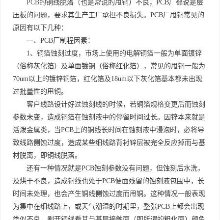
PCB
的铜线脱落（也是常说的甩铜）不良，PCB厂都说是层
压板的问题，要求其生产工厂承担不良损失。PCB厂甩铜常见的
原因有以下几种：
一、PCB厂制程因素：
1、铜箔蚀刻过度，市场上使用的电解铜箔一般为单面镀锌
（俗称灰化箔）及单面镀铜（俗称红化箔），常见的甩铜一般为
70um以上的镀锌铜箔，红化箔及18um以下灰化箔基本都未出现
过批量性的甩铜。
客户线路设计好过蚀刻线的时候，若铜箔规格变更后而蚀刻
参数未变，造成铜箔在蚀刻液中的停留时间过长。因锌本来就是
活泼金属类，当PCB上的铜线长时间在蚀刻液中浸泡时，必将导
致线路侧蚀过度，造成某些细线路背衬锌层被完全反应掉而与基
材脱离，即铜线脱落。
还有一种情况就是PCB蚀刻参数没有问题，但蚀刻后水洗，
及烘干不良，造成铜线也处于PCB便面残留的蚀刻液包围中，长
时间未处理，也会产生铜线侧蚀过度而甩铜。这种情况一般表现
为集中在细线路上，或天气潮湿的时期里，整张PCB上都会出现
类似不良，剥开铜线看其与基层接触面（即所谓的粗化面）颜色