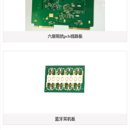
六层阻抗pcb线路板
蓝牙耳机板