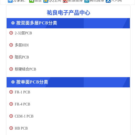
分享到：
微信
QQ空间
新浪微博
腾讯微博
人人网
祐良电子产品中心
按双面多层PCB分类
2-32层PCB
多层HDI
阻抗PCB
软硬结合PCB
按单面PCB分类
FR-1 PCB
FR-4 PCB
CEM-1 PCB
HB PCB