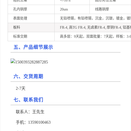
阻抗公差
+/-10%
图形对位公差
孔内铜厚
20um
线路铜厚
表面处理
无铅喷锡，有铅喷锡，沉金，沉银，镀金，镀
板料
FR-4, 高TG FR-4, 无卤素FR-4, 厚铜FR-4, 铝
标准交期
高多层：9天起，双面批量：7天起，样板：3-
五、产品细节展示
六、交货周期
2-7天
七、联系我们
联系人：王先生
手机：13590100463