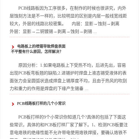
PCB线路板因为工序很多，在制作的时候也很讲究，内外
层蚀刻方法是不一样的，比较明显的区别是内层一般线宽线距
较大，外层的线路比较密集。 内层：显影→蚀刻→剥离
外层：显影→二铜镀锡→剥离→蚀刻→剥锡 ...
电路板上的喷锡导致焊盘表面
不平整有什么原因，怎样解决？
原因分析：1.如果电路板上下受热不均，后进先出，容易
出现PCB板弯板翘的缺陷;2.进锡炉时焊盘上液态锡受液体的表
面张力会呈圆弧状造成焊盘上锡厚度不均，且由于热风的吹刮
力和重力的作用是焊盘的下缘产生锡垂 ...
PCB线路板打样的几个小常识
PCB板打样的9个小常识你知道几个?具体的包括了下面这
些常识，具体的和PCB板打样厂家了解下。1、检测PCB板要注
意电烙铁的绝缘性能不允许带电使用烙铁焊接，要确认烙铁不