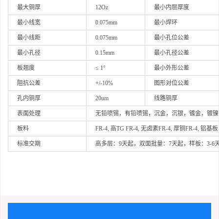
最大铜厚
12Oz
最小内层厚度
最小线宽
0.075mm
最小焊环
最小线距
0.075mm
最小孔位公差
最小孔径
0.15mm
最小孔径公差
板翘度
≤ 1°
最小外形公差
阻抗公差
+/-10%
图形对位公差
孔内铜厚
20um
线路铜厚
表面处理
无铅喷锡，有铅喷锡，沉金，沉银，镀金，镀镍
板料
FR-4, 高TG FR-4, 无卤素FR-4, 厚铜FR-4, 铝基板
标准交期
高多层：9天起，双面批量：7天起，样板：3-6