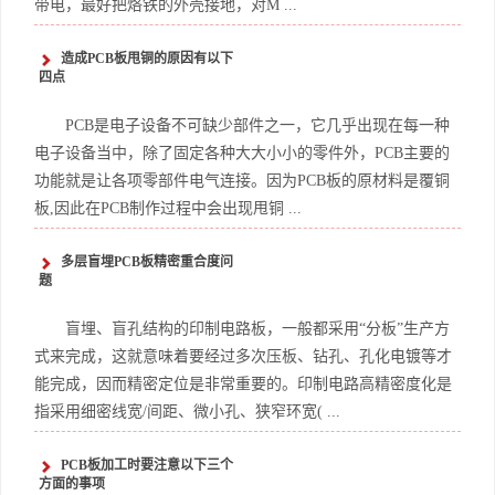
带电，最好把烙铁的外壳接地，对M ...
造成PCB板甩铜的原因有以下
四点
PCB是电子设备不可缺少部件之一，它几乎出现在每一种
电子设备当中，除了固定各种大大小小的零件外，PCB主要的
功能就是让各项零部件电气连接。因为PCB板的原材料是覆铜
板,因此在PCB制作过程中会出现甩铜 ...
多层盲埋PCB板精密重合度问
题
盲埋、盲孔结构的印制电路板，一般都采用“分板”生产方
式来完成，这就意味着要经过多次压板、钻孔、孔化电镀等才
能完成，因而精密定位是非常重要的。印制电路高精密度化是
指采用细密线宽/间距、微小孔、狭窄环宽( ...
PCB板加工时要注意以下三个
方面的事项