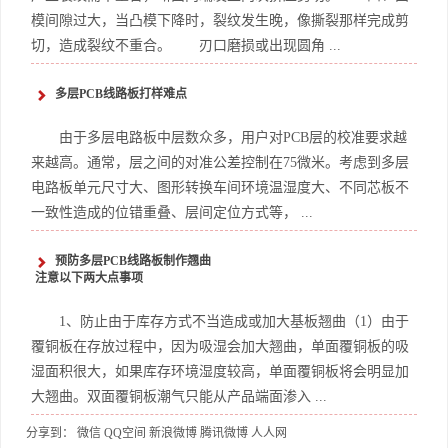
模间隙过大，当凸模下降时，裂纹发生晚，像撕裂那样完成剪
切，造成裂纹不重合。 刃口磨损或出现圆角 ...
多层PCB线路板打样难点
由于多层电路板中层数众多，用户对PCB层的校准要求越
来越高。通常，层之间的对准公差控制在75微米。考虑到多层
电路板单元尺寸大、图形转换车间环境温湿度大、不同芯板不
一致性造成的位错重叠、层间定位方式等， ...
预防多层PCB线路板制作翘曲
注意以下两大点事项
1、防止由于库存方式不当造成或加大基板翘曲（1）由于
覆铜板在存放过程中，因为吸湿会加大翘曲，单面覆铜板的吸
湿面积很大，如果库存环境湿度较高，单面覆铜板将会明显加
大翘曲。双面覆铜板潮气只能从产品端面渗入 ...
分享到：
微信
QQ空间
新浪微博
腾讯微博
人人网