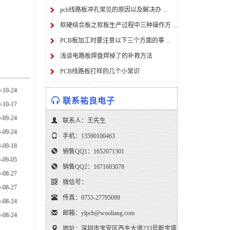
pcb线路板冲孔常见的原因以及解决办 ...
软硬结合板之软板生产过程中三种操作方 ...
PCB板加工时要注意以下三个方面的事 ...
浅谈电路板焊盘焊掉了的补救方法
PCB线路板打样的几个小常识
-10-24
联系祐良电子
-10-17
-09-24
联系人：王先生
-09-24
手机：13590100463
-09-18
销售QQ1：1652071301
-09-05
销售QQ2：1071603078
-08-27
微信号：
-08-27
传真：0755-27795099
-08-24
邮箱：ylpcb@wooliang.com
-08-24
地址：深圳市宝安区西乡大道233号新宝盛