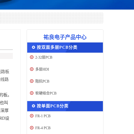
祐良电子产品中心
按双面多层PCB分类
2-32层PCB
多层HDI
线路板
果
线路
阻抗PCB
软硬结合PCB
的板。
也叫
按单面PCB分类
力深厚
FR-1 PCB
RD设
FR-4 PCB