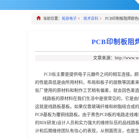
>
>
当前位置：
祐良电子
技术百科
PCB印制板阻焊颜
PCB印制板
文章来源：http://www.woo
PCB板
主要是提供电子元器件之间的相互连接。颜
的性能高低是由所用材料，布局和板子的层数等因素
板厂
使用的原材料和制作工艺稍有偏差，就会因色差
线路板的原材料在我们生活中是很常见的，它是由玻
这就是线路板基板。如果仅靠玻璃纤维和树脂结合成的
PCB基板为覆铜线路板。由于黑色PCB板的电路走线
的RD(研发)设计人员和实力强大的维修队伍的品线路
计和后期维修团队有信心的表现，从侧面而言，也是