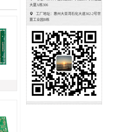
大厦A栋306
工厂地址：惠州大亚湾石化大道362-2号世
置工业园B栋